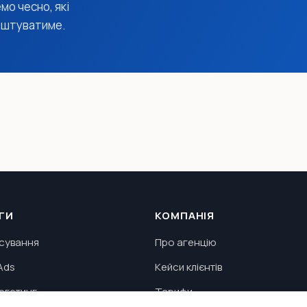
мо чесно, які
коштуватиме.
ГИ
КОМПАНІЯ
сування
Про агенцію
Ads
Кейси клієнтів
аргетинг
Тарифи