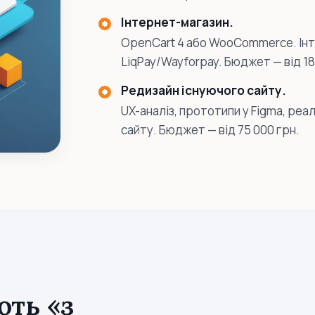
Інтернет-магазин.
OpenCart 4 або WooCommerce. Інте
LiqPay/Wayforpay. Бюджет — від 18
Редизайн існуючого сайту.
UX-аналіз, прототипи у Figma, реа
сайту. Бюджет — від 75 000 грн.
ть «з