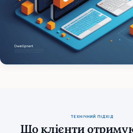
ТЕХНІЧНИЙ ПІДХІД
Що клієнти отримую