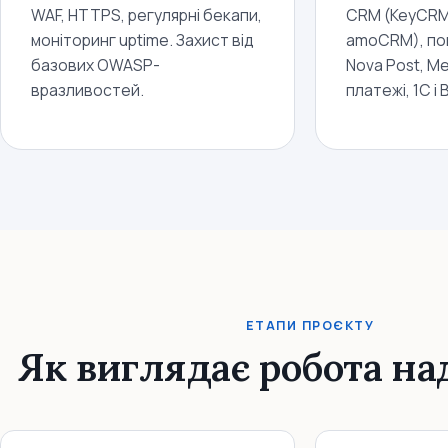
WAF, HTTPS, регулярні бекапи,
CRM (KeyCRM, 
моніторинг uptime. Захист від
amoCRM), пош
базових OWASP-
Nova Post, M
вразливостей.
платежі, 1С і 
ЕТАПИ ПРОЄКТУ
Як виглядає робота на