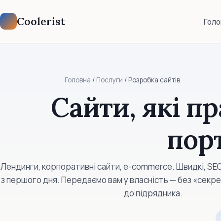
Coolerist
Голо
Головна
/
Послуги
/ Розробка сайтів
Сайти, які пр
пор
Лендинги, корпоративні сайти, e-commerce. Швидкі, SEO
з першого дня. Передаємо вам у власність — без «секре
до підрядника.