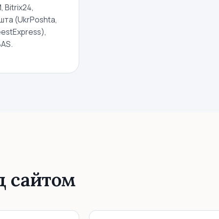
Bitrix24,
та (UkrPoshta,
eestExpress),
BAS.
д сайтом