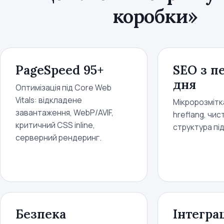
коробки»
PageSpeed 95+
SEO з п
дня
Оптимізація під Core Web
Vitals: відкладене
Мікророзмітка
завантаження, WebP/AVIF,
hreflang, чис
критичний CSS inline,
структура пі
серверний рендеринг.
Безпека
Інтеграц