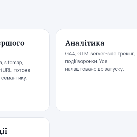
ершого
Аналітика
GA4, GTM, server-side трекінг,
події воронки. Усе
, sitemap,
налаштовано до запуску.
ті URL, готова
д семантику.
ії