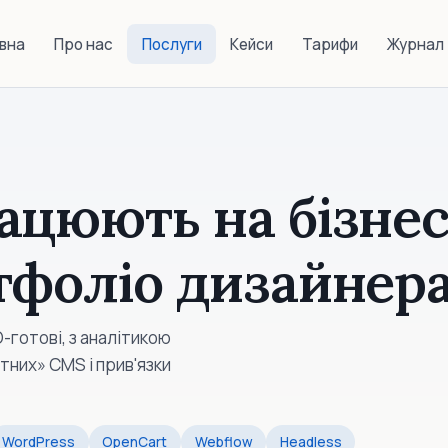
вна
Про нас
Послуги
Кейси
Тарифи
Журнал
ацюють на бізнес
тфоліо дизайнер
-готові, з аналітикою
тних» CMS і прив'язки
WordPress
OpenCart
Webflow
Headless