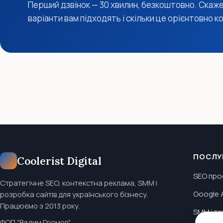
Перший дзвінок — 30 хвилин, безкоштовно. Скаже
варіанти вам підходять і скільки це орієнтовно 
ПОСЛУ
Coolerist Digital
SEO про
Стратегічне SEO, контекстна реклама, SMM і
Google 
розробка сайтів для українського бізнесу.
Працюємо з 2013 року.
SMM і т
ФОП "Вадим Громов"