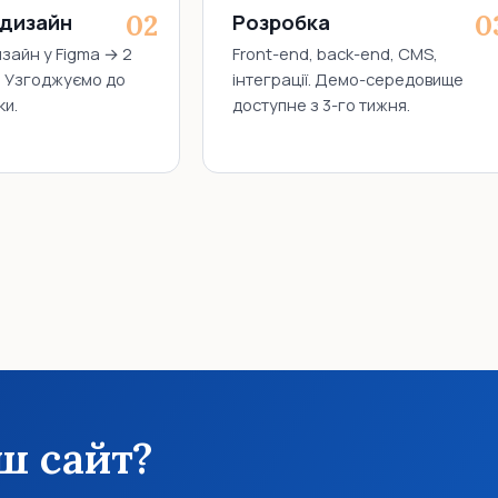
 дизайн
Розробка
зайн у Figma → 2
Front-end, back-end, CMS,
к. Узгоджуємо до
інтеграції. Демо-середовище
ки.
доступне з 3-го тижня.
аш сайт?