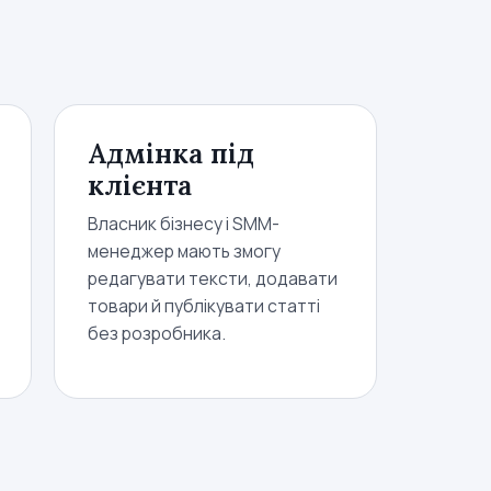
Адмінка під
клієнта
Власник бізнесу і SMM-
менеджер мають змогу
редагувати тексти, додавати
товари й публікувати статті
без розробника.