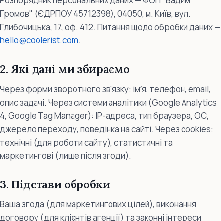
Розпорядник персональних даних — ФОП "Вадим
Громов" (ЄДРПОУ 45712398), 04050, м. Київ, вул.
Глибочицька, 17, оф. 412. Питання щодо обробки даних —
hello@coolerist.com
.
2. Які дані ми збираємо
Через форми зворотного зв'язку: імʼя, телефон, email,
опис задачі. Через системи аналітики (Google Analytics
4, Google Tag Manager): IP-адреса, тип браузера, ОС,
джерело переходу, поведінка на сайті. Через cookies:
технічні (для роботи сайту), статистичні та
маркетингові (лише після згоди).
3. Підстави обробки
Ваша згода (для маркетингових цілей), виконання
договору (для клієнтів агенції) та законні інтереси