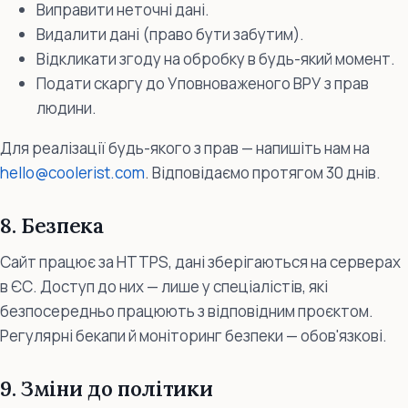
Виправити неточні дані.
Видалити дані (право бути забутим).
Відкликати згоду на обробку в будь-який момент.
Подати скаргу до Уповноваженого ВРУ з прав
людини.
Для реалізації будь-якого з прав — напишіть нам на
hello@coolerist.com
. Відповідаємо протягом 30 днів.
8. Безпека
Сайт працює за HTTPS, дані зберігаються на серверах
в ЄС. Доступ до них — лише у спеціалістів, які
безпосередньо працюють з відповідним проєктом.
Регулярні бекапи й моніторинг безпеки — обов'язкові.
9. Зміни до політики