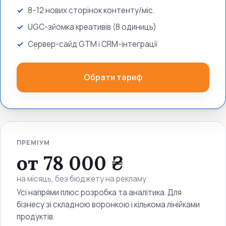
8–12 нових сторінок контенту/міс.
UGC-зйомка креативів (8 одиниць)
Сервер-сайд GTM і CRM-інтеграції
Обрати тариф
ПРЕМІУМ
от 78 000 ₴
на місяць, без бюджету на рекламу
Усі напрями плюс розробка та аналітика. Для
бізнесу зі складною воронкою і кількома лінійками
продуктів.