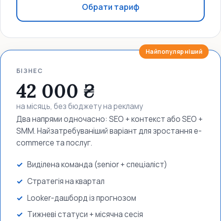
Обрати тариф
БІЗНЕС
42 000 ₴
на місяць, без бюджету на рекламу
Два напрями одночасно: SEO + контекст або SEO +
SMM. Найзатребуваніший варіант для зростання e-
commerce та послуг.
Виділена команда (senior + спеціаліст)
Стратегія на квартал
Looker-дашборд із прогнозом
Тижневі статуси + місячна сесія