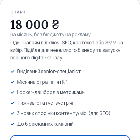
СТАРТ
18 000 ₴
на місяць, без бюджету на рекламу
Один напрям під ключ: SEO, контекст або SMM на
вибір. Підійде для невеликого бізнесу та запуску
першого digital-каналу.
Виділений senior-спеціаліст
Місячна стратегія і KPI
Looker-дашборд з метриками
Тижневі статус-зустрічі
3 нових сторінки контенту/міс. (для SEO)
До 6 рекламних кампаній