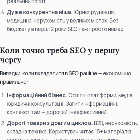
реальний попит.
Дуже конкурентна ніша.
Юриспруденція,
медицина, нерухомість у великих містах. Без
бюджету в перші 2 роки SEO там просто немає.
Коли точно треба SEO у першу
чергу
Випадки, коли вкладатися в SEO раніше — економічно
правильно:
Інформаційний бізнес.
Освітні платформи, медіа,
юридичні консультації. Запити інформаційні,
контекст там — дорогий і неефективний.
Дорогі товари з довгим циклом.
B2B, нерухомість,
складна техніка. Користувач читає 15+ матеріалів
перед покупкою — і саме там виграє органіка.