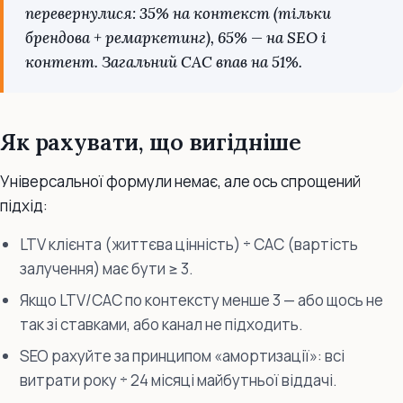
перевернулися: 35% на контекст (тільки
брендова + ремаркетинг), 65% — на SEO і
контент. Загальний CAC впав на 51%.
Як рахувати, що вигідніше
Універсальної формули немає, але ось спрощений
підхід:
LTV клієнта (життєва цінність) ÷ CAC (вартість
залучення) має бути ≥ 3.
Якщо LTV/CAC по контексту менше 3 — або щось не
так зі ставками, або канал не підходить.
SEO рахуйте за принципом «амортизації»: всі
витрати року ÷ 24 місяці майбутньої віддачі.