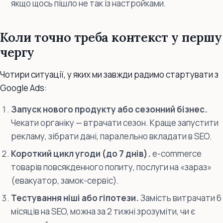
якщо щось пішло не так із настройками.
Коли точно треба контекст у першу
чергу
Чотири ситуації, у яких ми завжди радимо стартувати з
Google Ads:
Запуск нового продукту або сезонний бізнес.
Чекати органіку — втрачати сезон. Краще запустити
рекламу, зібрати дані, паралельно вкладати в SEO.
Короткий цикл угоди (до 7 днів).
e-commerce
товарів повсякденного попиту, послуги на «зараз»
(евакуатор, замок-сервіс).
Тестування ніші або гіпотези.
Замість витрачати 6
місяців на SEO, можна за 2 тижні зрозуміти, чи є